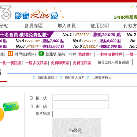
給站
會員專區
加入會員
使用說明
付款
十名會員 獲得免費點數~
No.1
-贈點
10,000
點
No.2
LV72973**
No.4
No.5
No.
00
點
-贈點
7,000
點
-贈點
6,000
點
LV27620**
LV52777**
No.8
No.9
No.
00
點
-贈點
3,000
點
-贈點
2,000
點
LV76847**
LV69831**
辣)
輔導級(曖昧)
普通級(清純)
排序
業績排行
│
一對多收費排序
│
一對一
搜尋主持人網名/編號：
一對一視訊區
│
一對多視訊區
│
免費聊天區
│
免費視訊區
我的點數銀行
我的個人資料
已消費主持人
帳 號
密 碼
圖片驗證