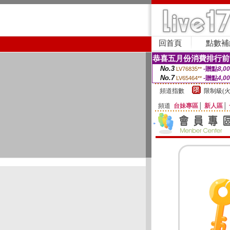
回首頁
點數補
恭喜五月份消費排行前
No.3
-贈點
8,0
LV76835**
No.7
-贈點
4,0
LV65464**
頻道指數
限制級(火
頻道
台妹專區
│
新人區
│