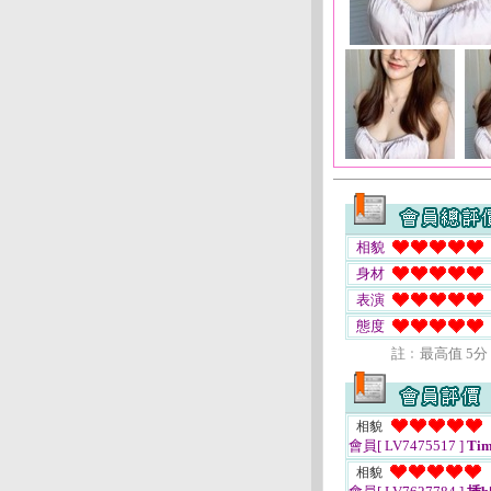
相貌
身材
表演
態度
註﹕最高值 5分
相貌
會員[ LV7475517 ]
Tim
相貌