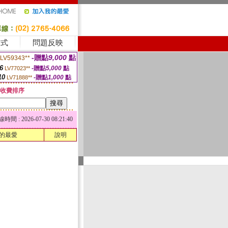
方式
問題反映
-贈點
9,000
點
LV59343**
6
-贈點
5,000
點
LV77023**
10
-贈點
1,000
點
LV71888**
收費排序
 : 2026-07-30 08:21:40
的最愛
說明