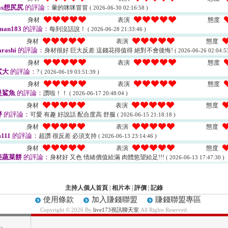
ias想尻尻
的評論：
暈的咪咪冒冒
( 2026-06-30 02:16:58 )
身材
表演
態度
man183
的評論：
每到沒話說！
( 2026-06-28 21:33:46 )
身材
表演
態度
arashi
的評論：
身材很好 巨大反差 這錢花得值得 絕對不會後悔!
( 2026-06-26 02:04:53
身材
表演
態度
鯊大
的評論：
?
( 2026-06-19 03:51:39 )
身材
表演
態度
是鯊魚
的評論：
讚啦！！
( 2026-06-17 20:48:04 )
身材
表演
態度
胖
的評論：
可愛 有趣 好說話 配合度高 舒服
( 2026-06-15 21:18:18 )
身材
表演
態度
111
的評論：
超讚 很反差 必須支持
( 2026-06-13 23:14:46 )
身材
表演
態度
美蔬菜餅
的評論：
身材好 又色 情緒價值給滿 肉體慾望給足!!!
( 2026-06-13 17:47:30 )
主持人個人首頁
|
相片本
|
評價
|
記錄
使用條款
加入賺錢聯盟
賺錢聯盟專區
Copyright © 2026 By
live173視訊聊天室
All Rights Reserved.