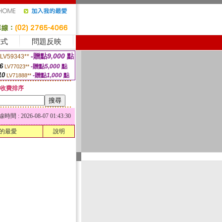
方式
問題反映
-贈點
9,000
點
LV59343**
6
-贈點
5,000
點
LV77023**
10
-贈點
1,000
點
LV71888**
收費排序
 : 2026-08-07 01:43:30
的最愛
說明