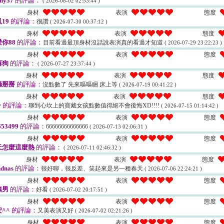
ny37
的評論：
( 2026-08-02 02:53:44 )
身材
表演
態度
19
的評論：
很讚
( 2026-07-30 00:37:12 )
身材
表演
態度
你88
的評論：
目前看過最頂身材沒話說表演真的看過才知道
( 2026-07-29 23:22:23 )
身材
表演
態度
嘻狗
的評論：
( 2026-07-27 23:37:44 )
身材
表演
態度
極掰掰
的評論：
沒點數了 先來嘔嘔睏 床上等
( 2026-07-19 00:41:22 )
身材
表演
態度
r
的評論：
聊到心坎上的寶藏女孩點數值得絕不會後悔XD!!!!
( 2026-07-15 01:14:42 )
身材
表演
態度
53499
的評論：
66666666666666
( 2026-07-13 02:06:31 )
身材
表演
態度
天怎麼這麼熱
的評論：
( 2026-07-11 02:46:32 )
身材
表演
態度
dnas
的評論：
很好聊，很反差、笑起來是另一種春天
( 2026-07-06 22:24:21 )
身材
表演
態度
鎮男
的評論：
好看
( 2026-07-02 20:17:51 )
身材
表演
態度
^^
的評論：
又美表演又好
( 2026-07-02 02:21:26 )
身材
表演
態度