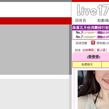
回首頁
點數補
恭喜五月份消費排行前
No.3
-贈點
8,0
LV76835**
No.7
-贈點
4,0
LV65464**
頻道指數
限制級(火
頻道
台妹專區
│
新人區
│
(愛愛愛)
免費聊天