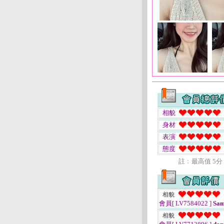
相貌
身材
表演
態度
註﹕最高值 5分
相貌
會員[ LV7584022 ]
Sam
相貌