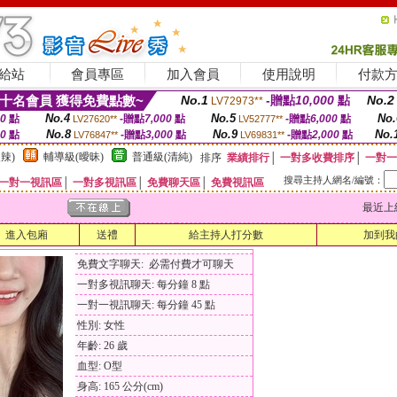
給站
會員專區
加入會員
使用說明
付款
十名會員 獲得免費點數~
No.1
-贈點
10,000
點
No.2
LV72973**
No.4
No.5
No.
00
點
-贈點
7,000
點
-贈點
6,000
點
LV27620**
LV52777**
No.8
No.9
No.
00
點
-贈點
3,000
點
-贈點
2,000
點
LV76847**
LV69831**
辣)
輔導級(曖昧)
普通級(清純)
排序
業績排行
│
一對多收費排序
│
一對一
搜尋主持人網名/編號：
一對一視訊區
│
一對多視訊區
│
免費聊天區
│
免費視訊區
最近上線時間
進入包廂
送禮
給主持人打分數
加到我
免費文字聊天: 必需付費才可聊天
一對多視訊聊天: 每分鐘 8 點
一對一視訊聊天: 每分鐘 45 點
性別: 女性
年齡: 26 歲
血型: O型
身高: 165 公分(cm)