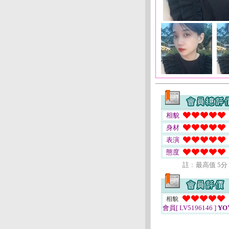
相貌
身材
表演
態度
註﹕最高值 5分
相貌
會員[ LV5196146 ]
YO