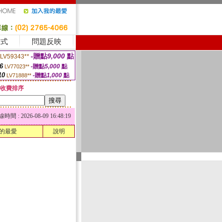
方式
問題反映
-贈點
9,000
點
LV59343**
6
-贈點
5,000
點
LV77023**
10
-贈點
1,000
點
LV71888**
收費排序
 : 2026-08-09 16:48:19
的最愛
說明