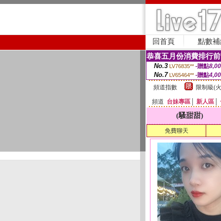
回首頁
點數補
恭喜五月份消費排行前
No.3
-贈點
8,0
LV76835**
No.7
-贈點
4,0
LV65464**
頻道指數
限制級(火
頻道
台妹專區
│
新人區
│
(騷甜甜)
免費聊天