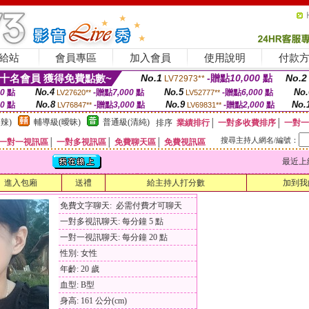
給站
會員專區
加入會員
使用說明
付款
十名會員 獲得免費點數~
No.1
-贈點
10,000
點
No.2
LV72973**
No.4
No.5
No.
00
點
-贈點
7,000
點
-贈點
6,000
點
LV27620**
LV52777**
No.8
No.9
No.
00
點
-贈點
3,000
點
-贈點
2,000
點
LV76847**
LV69831**
辣)
輔導級(曖昧)
普通級(清純)
排序
業績排行
│
一對多收費排序
│
一對一
搜尋主持人網名/編號：
一對一視訊區
│
一對多視訊區
│
免費聊天區
│
免費視訊區
最近上線時間
進入包廂
送禮
給主持人打分數
加到我
免費文字聊天: 必需付費才可聊天
一對多視訊聊天: 每分鐘 5 點
一對一視訊聊天: 每分鐘 20 點
性別: 女性
年齡: 20 歲
血型: B型
身高: 161 公分(cm)