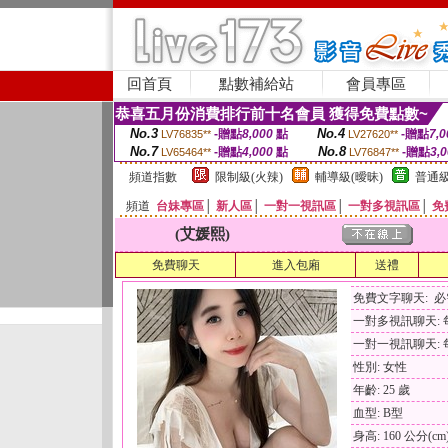
回首頁
點數補給站
會員專區
恭喜五月份消費排行前十名會員 獲得免費點數~
No.3
No.4
-贈點
8,000
點
-贈點
7,0
LV76835**
LV27620**
No.7
No.8
-贈點
4,000
點
-贈點
3,
LV65464**
LV76847**
頻道指數
限制級(火辣)
輔導級(曖昧)
普通級
頻道
台妹專區
│
新人區
│
一對一視訊區
│
一對多視訊區
│
免
(艾媛熙)
免費聊天
進入包廂
送禮
免費文字聊天: 
一對多視訊聊天: 每
一對一視訊聊天: 每
性別: 女性
年齡: 25 歲
血型: B型
身高: 160 公分(cm