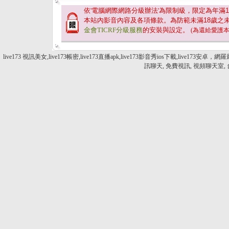
依'電腦網際網路分級辦法'為限制級，限定為年滿
1
本站內影音內容及各項條款。為防範未滿
18
歲之
金會TICRF分級服務
的安裝與設定。
(為還給愛護
live173 視訊美女,live173帳密,live173直播apk,live173影音秀ios下載
訊聊天, 免費視訊, 視頻聊天室,