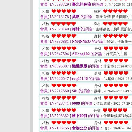
會員[ LV5393729 ]
臺北的色狼
的評論：
頂
( 2026-08-02 
相貌
身材
會員[ LV3013178 ]
莫默
的評論：
活潑 熱情 很放得開的主
相貌
身材
會員[ LV7378149 ]
梅綠
的評論：
主播很色，胸和屁股都
相貌
身材
會員[ LV7336881 ]
NNNNNEO
的評論：
騷爆，全服第
相貌
身材
會員[ LV7647504 ]
AHong102
的評論：
好完美的主播！
相貌
身材
會員[ LV6595387 ]
懶懶累累
的評論：
非常棒
( 2026-07-3
相貌
身材
會員[ LV7626547 ]
ccq05146
的評論：
我超愛
( 2026-07-3
相貌
身材
會員[ LV7717560 ]
Sili
的評論：
很棒
( 2026-07-29 16:49:5
相貌
身材
會員[ LV7428741 ]
6089
的評論：
值回票價
( 2026-07-29 0
相貌
身材
會員[ LV5708382 ]
腋下如何
的評論：
什麼時候讓我舔舔
相貌
身材
會員[ LV7186755 ]
食物公分
的評論：
頂
( 2026-07-28 04: