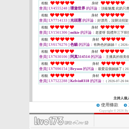
相貌
身材
會員[ LV4555248 ]
環遊世界
的評論：
頂級魅魔 此奶只
相貌
身材
會員[ LV7714133 ]
光頭憲
的評論：
好漂亮，沒辦法招架
相貌
身材
會員[ LV1561306 ]
mikie
的評論：
老婆呀 我禮拜三下班
相貌
身材
會員[ LV6176276 ]
色貓
的評論：
有夠色的姊姊！
( 2026-
相貌
身材
會員[ LV7630106 ]
阿真514514
的評論：
主播真的很美
相貌
身材
會員[ LV7696154 ]
Bryson
的評論：
最愛這個姊姊了
( 20
相貌
身材
會員[ LV7522288 ]
Kelvin0318
的評論：
( 2026-07-26 04:
主持人個
使用條款
Copyright © 2026 B