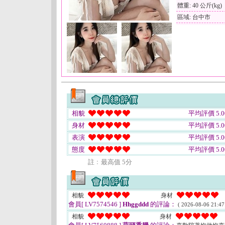
體重: 40 公斤(kg)
區域: 台中市
相貌
平均評價 5.0
身材
平均評價 5.0
表演
平均評價 5.0
態度
平均評價 5.0
註﹕最高值 5分
相貌
身材
會員[ LV7574546 ]
Hhggddd
的評論：
( 2026-08-06 21:47
相貌
身材