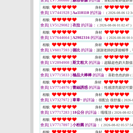
會員[ LV7560888 ]
蒜頭香腸
的評論：
喜歡陪著妳做妳
相貌
身材
會員[ LV7441928 ]
Aa110110
的評論：
( 2026-08-06 12:34
相貌
身材
會員[ LV5129082 ]
衣拉
的評論：
( 2026-08-06 01:02:47 )
相貌
身材
會員[ LV7644664 ]
A2902316
的評論：
( 2026-08-06 00:1
相貌
身材
會員[ LV6017593 ]
德比
的評論：
謝謝老師的課後輔導，
相貌
身材
會員[ LV2894908 ]
斯文粗大
的評論：
超騷超色奶大顏
相貌
身材
會員[ LV7715833 ]
極品大棒棒
的評論：
喜歡色色的妳
(
相貌
身材
會員[ LV7714976 ]
蕾絲誘惑
的評論：
性感漂亮親切可愛
相貌
身材
會員[ LV7327972 ]
韋韋~
的評論：
很配合 很舒服
( 2026-
相貌
身材
會員[ LV7717283 ]
18公分
的評論：
嘎嘎頂
( 2026-08-02 0
相貌
身材
會員[ LV7717897 ]
小粉圓
的評論：
( 2026-08-02 05:57:54
相貌
身材